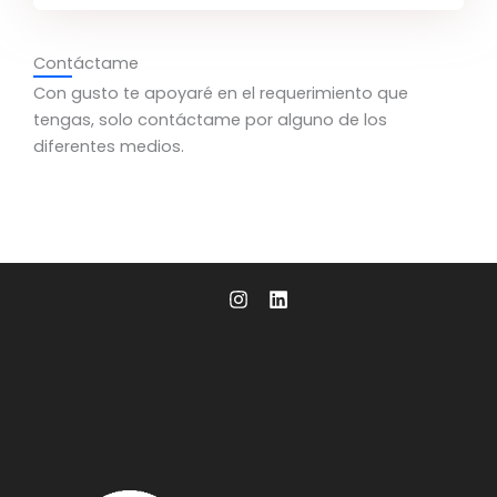
e
n
Contáctame
t
Con gusto te apoyaré en el requerimiento que
a
tengas, solo contáctame por alguno de los
r
diferentes medios.
i
o